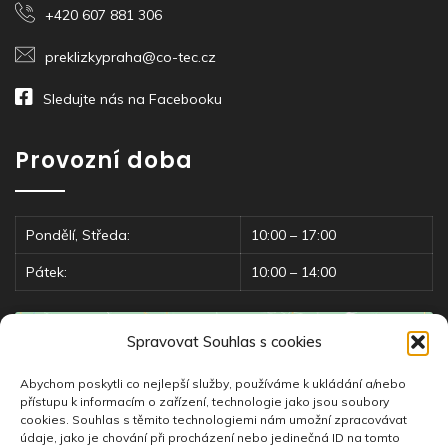
+420 607 881 306
preklizkypraha@co-tec.cz
Sledujte nás na Facebooku
Provozní doba
Pondělí, Středa:
10:00 – 17:00
Pátek:
10:00 – 14:00
Spravovat Souhlas s cookies
Abychom poskytli co nejlepší služby, používáme k ukládání a/nebo
přístupu k informacím o zařízení, technologie jako jsou soubory
cookies. Souhlas s těmito technologiemi nám umožní zpracovávat
údaje, jako je chování při procházení nebo jedinečná ID na tomto