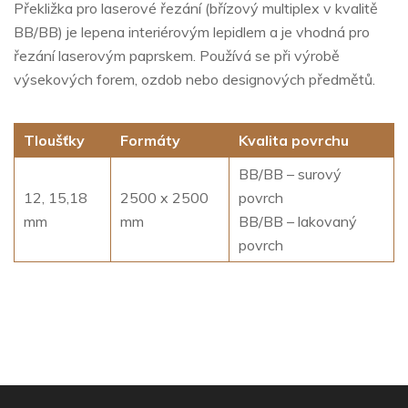
Překližka pro laserové řezání (břízový multiplex v kvalitě
BB/BB) je lepena interiérovým lepidlem a je vhodná pro
řezání laserovým paprskem. Používá se při výrobě
výsekových forem, ozdob nebo designových předmětů.
Tloušťky
Formáty
Kvalita povrchu
BB/BB – surový
12, 15,18
2500 x 2500
povrch
mm
mm
BB/BB – lakovaný
povrch