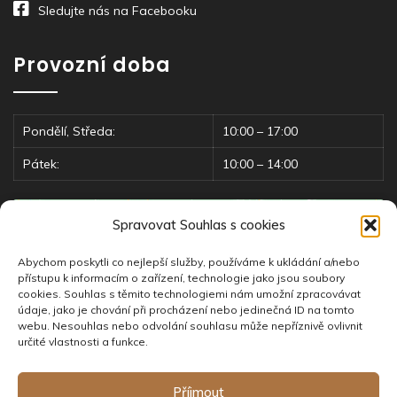
Sledujte nás na Facebooku
Provozní doba
Pondělí, Středa:
10:00 – 17:00
Pátek:
10:00 – 14:00
Spravovat Souhlas s cookies
Abychom poskytli co nejlepší služby, používáme k ukládání a/nebo
přístupu k informacím o zařízení, technologie jako jsou soubory
cookies. Souhlas s těmito technologiemi nám umožní zpracovávat
údaje, jako je chování při procházení nebo jedinečná ID na tomto
Klepnutím přijměte marketingové soubory
webu. Nesouhlas nebo odvolání souhlasu může nepříznivě ovlivnit
cookie a povolte tento obsah
určité vlastnosti a funkce.
Příjmout